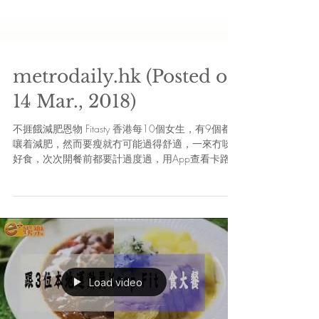
metrodaily.hk (Posted on
14 Mar., 2018)
不捱餓減肥恩物 Fitasty 香港每10個女生，有9個都
嚷着減肥，然而要瘦就冇可能過得舒適，一來冇啖
好食，次次開餐前都要計過度過，用App查看卡路
里，要是跟減肥餐單用餐就更是難以準備食材分
量，非常麻煩！而且減肥就必定要做上大量運動，
一說到這裏, 難免立即想放棄。...