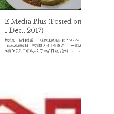
Load video
E Media Plus (Posted on
1 Dec., 2017)
想減肥、控制體重，一味做運動兼節食？No Way！
3位本地運動員：三項鐵人好手曾嘉紅、甲一籃球名
將蘇伊俊和三項鐵人好手兼註冊健身教練Lawrence
都話：「唔使捱餓，仲可以大魚大肉」，仲話好
味，一於睇吓佢哋食乜先！ 售價：$498 (包6餐) ...