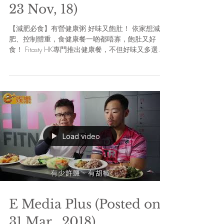
23 Nov, 18)
【減肥必食】有營健康粥 好味又飽肚！ 依家想減
肥、控制體重，食健康餐一啲都唔寡，飽肚又好
食！ Fitasty HK專門推出健康餐，不但好味又多選
擇，有飯有麵有沙律，家下仲出埋健康粥餐，三項
鐵人好手兼註冊健身教練Lawrence都大讚好味又高
纖頂到肚，帶去比賽食都得！...
Load video
E Media Plus (Posted on
31 Mar., 2018)