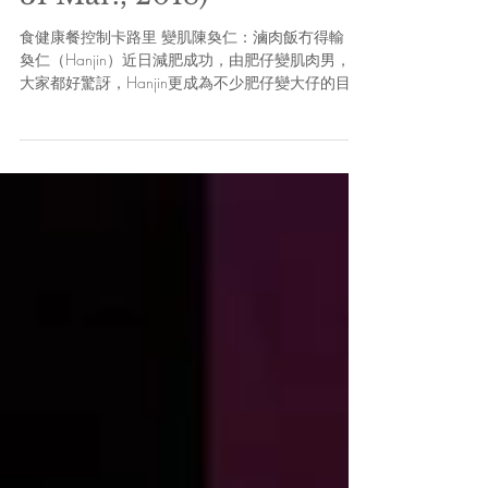
食健康餐控制卡路里 變肌陳奐仁：滷肉飯冇得輸 陳
奐仁（Hanjin）近日減肥成功，由肥仔變肌肉男，令
大家都好驚訝，Hanjin更成為不少肥仔變大仔的目
標。Hanjin近排都說了不少做運動的心得，其私人教
練Lawrence當然有功勞！但原來地獄式訓練的背
後，怎樣去「食」都有學...