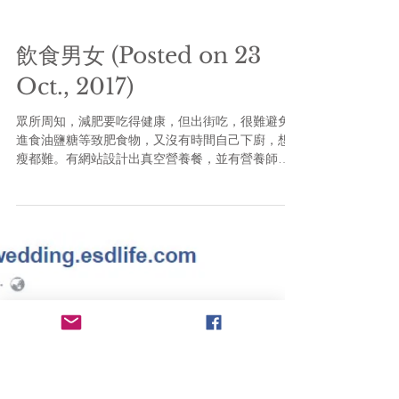
飲食男女 (Posted on 23
Oct., 2017)
眾所周知，減肥要吃得健康，但出街吃，很難避免
進食油鹽糖等致肥食物，又沒有時間自己下廚，想
瘦都難。有網站設計出真空營養餐，並有營養師監
督餐單，將每份營養餐的卡路里，控制在大約五百
之內。每餐均含有肉類、澱粉質和蔬菜，確保有飽
肚感。肉類普遍選用脂肪較少的部位，如雞胸等，
以慢煮方式...