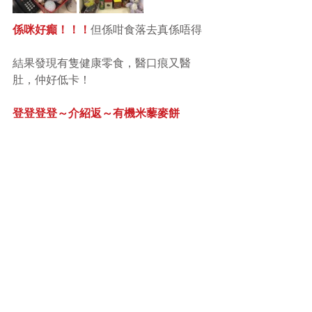
係咪好癲！！！
但係咁食落去真係唔得
結果發現有隻健康零食，醫口痕又醫
肚，仲好低卡！
登登登登～介紹返～有機米藜麥餅