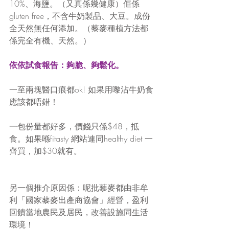
10%、海鹽。（又真係幾健康）佢係
gluten free，不含牛奶製品、大豆。成份
全天然無任何添加。（藜麥種植方法都
係完全有機、天然。）
依依試食報告：夠脆、夠鬆化。
一至兩塊醫口痕都ok! 如果用嚟沾牛奶食
應該都唔錯！
一包份量都好多，價錢只係$48，抵
食。如果喺fitasty 網站連同healthy diet 一
齊買，加$30就有。
另一個推介原因係：呢批藜麥都由非牟
利「國家藜麥出產商協會」經營，盈利
回饋當地農民及居民，改善設施同生活
環境！