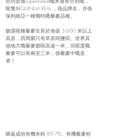
佢同普通supermarket嘅米通有分別嘅，
呢隻叫QUINUA REAL ，係品牌名，亦係
保利維亞一種獨特嘅藜麥品種。
聽講呢種藜麥生長於海拔 3,600 米以上
高原，四周圍只有草原同鹽田。世界其
他地方嘅藜麥都唔高過一米，但呢度嘅
藜麥可以有兩至三米，係藜麥中嘅皇
者！
睇返成份有機米粉 89.7%、有機藜麥粉 