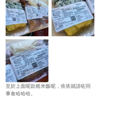
至於上面呢款糙米飯呢，依依就請咗同
事食哈哈哈。