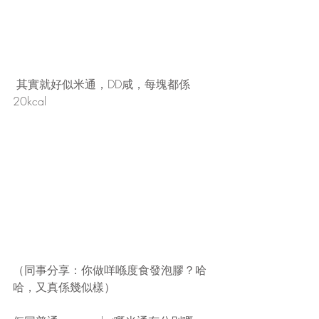
 其實就好似米通，DD咸，每塊都係
20kcal
（同事分享：你做咩喺度食發泡膠？哈
哈，又真係幾似樣）