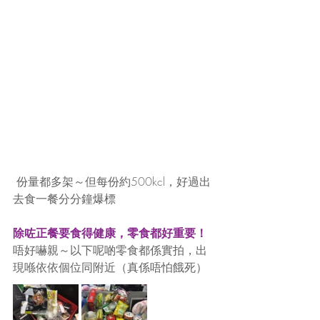
 份量都多架～但每份約500kcl，好過出
去食一餐分分鐘爆標
除咗正餐要食得健康，零食都好重要！
唔好嚇親～以下呢啲零食都係實拍，出
現喺依依個位同附近（真係唔怕餓死）